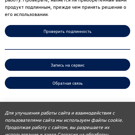
продукт подлинным, прежде чем принять решение о
его использовании.
Проверить подлинность
Запись на сервис
Обратная связь
ООО «АГР» отдает приоритет выполнению своих обязательств,
предусмотренных законодательством РФ, по удовлетворению
Для улучшения работы сайта и взаимодействия с
требований покупателей автомобилей, ранее изготовленных или
импортированных ООО «ФОЛЬКСВАГЕН Груп Рус». Учитывая это, ООО
пользователями сайта мы используем файлы cookie.
«АГР» не несет ответственности за качество автомобилей,
Продолжая работу с сайтом, вы разрешаете их
импортированных с других рынков третьими лицами, а также за их
соответствие установленным в Российской Федерации обязательным
использование и даете
Согласие на обработку